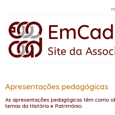
Skip
In
to
content
EmCad
Site da Ass
Apresentações pedagógicas
As apresentações pedagógicas têm como obj
temas da História e Património.