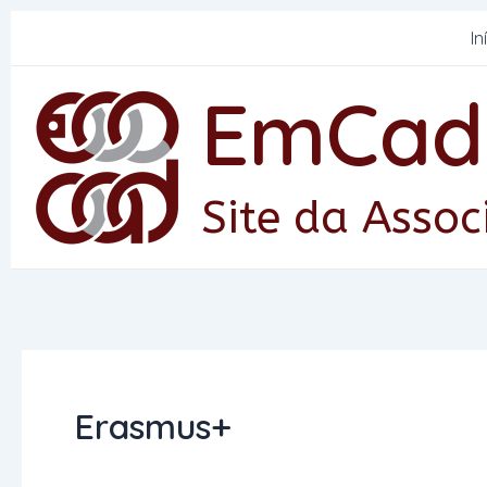
Skip
In
to
content
EmCad
Site da Ass
Erasmus+